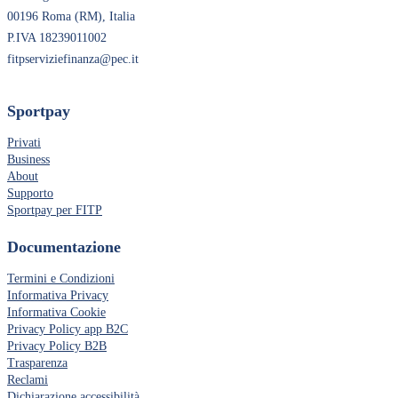
00196 Roma (RM), Italia
P.IVA 18239011002
fitpserviziefinanza@pec.it
Sportpay
Privati
Business
About
Supporto
Sportpay per FITP
Documentazione
Termini e Condizioni
Informativa Privacy
Informativa Cookie
Privacy Policy app B2C
Privacy Policy B2B
Trasparenza
Reclami
Dichiarazione accessibilità